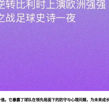
价值。它暴露了球队在领先局面下的防守与心理问题，为未来成