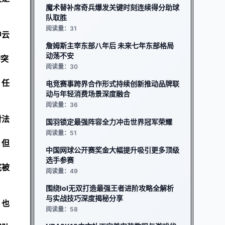
魔术替补席奇兵爆发关键时刻连续得分助球
队取胜
阅读量：31
中云
詹姆斯主宰东部八年后 未来七年东部格局
动荡不安
的突
阅读量：30
，任
电竞赛事跨界合作形式持续创新推动品牌联
动与年轻消费场景深度融合
阅读量：36
对法
国羽锁定最强阵容全力冲击世界冠军荣耀
阅读量：51
，但
中国网球公开赛奖金大幅提升吸引更多顶级
选手参赛
底被
阅读量：49
围绕lol无双打造最强王者进阶攻略全解析
与实战技巧深度揭秘分享
，也
阅读量：58