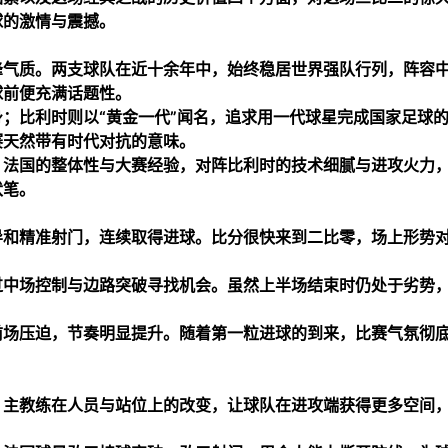
球的激情与震撼。
峰气质。两支球队在近十余年中，始终稳居世界强队行列，阵容
球前便充满话题性。
；比利时则以“黄金一代”闻名，追求用一代球星完成国家足球
赛天然带有时代对抗的意味。
。法国的整体性与大赛经验，对阵比利时的技术细腻与进攻火力
伏笔。
导和精准射门，连续取得进球。比分很快来到二比零，场上形势
过中场控制与边路突破寻找机会。虽然上半场结束时仍处于劣势
前场压迫，节奏明显提升。随着第一粒进球的到来，比赛气氛彻
。主教练在人员与站位上的改变，让球队在进攻端获得更多空间