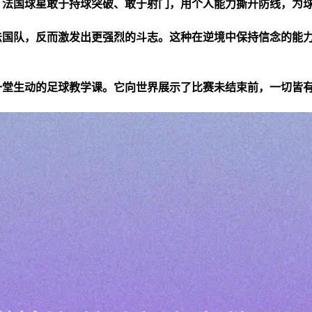
，法国球星敢于持球突破、敢于射门，用个人能力撕开防线，为
法国队，反而激发出更强烈的斗志。这种在逆境中保持信念的能
一堂生动的足球教学课。它向世界展示了比赛未结束前，一切皆