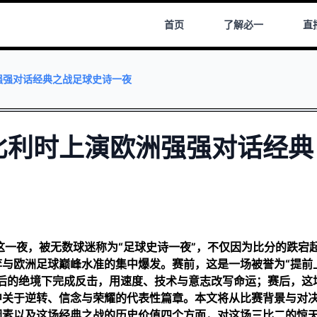
首页
了解
必一
直
强强对话经典之战足球史诗一夜
比利时上演欧洲强强对话经典
这一夜，被无数球迷称为“足球史诗一夜”，不仅因为比分的跌宕
与欧洲足球巅峰水准的集中爆发。赛前，这是一场被誉为“提前
后的绝境下完成反击，用速度、技术与意志改写命运；赛后，这
中关于逆转、信念与荣耀的代表性篇章。本文将从比赛背景与对
因素以及这场经典之战的历史价值四个方面，对这场三比二的惊