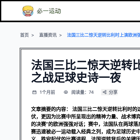
首页
直播资讯
法国三比二惊天逆转比利时上演欧洲
法国三比二惊天逆转
之战足球史诗一夜
1个月前
阅读量：74
分享
文章摘要的内容： 法国三比二惊天逆转比利时的
伏，更因为比赛中所呈现出的精神力量、战术博弈
的决赛”的欧洲强强对话；赛中，法国队在两球落
赛迅速被
必一运动
载入经典之列，成为足球历史
义、跌宕起伏的比赛进程、法国逆转背后的关键