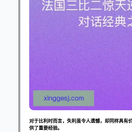
对于比利时而言，失利虽令人遗憾，却同样具有
供了重要经验。