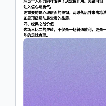
球员个人能力同样发挥了决定性作用。关键时刻
注入信心与勇气。
更重要的是心理层面的坚韧。两球落后并未击垮
正是顶级强队最宝贵的品质。
四、经典之战价值
这场三比二的逆转，不仅是一场普通胜利，更是
能的足球真理。